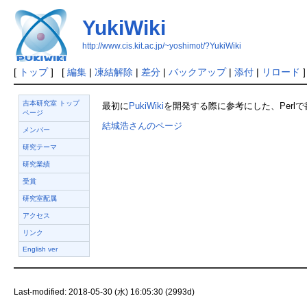
YukiWiki
http://www.cis.kit.ac.jp/~yoshimot/?YukiWiki
[
トップ
] [
編集
|
凍結解除
|
差分
|
バックアップ
|
添付
|
リロード
]
吉本研究室 トップ
最初に
PukiWiki
を開発する際に参考にした、Perl
ページ
結城浩さんのページ
メンバー
研究テーマ
研究業績
受賞
研究室配属
アクセス
リンク
English ver
Last-modified: 2018-05-30 (水) 16:05:30 (2993d)