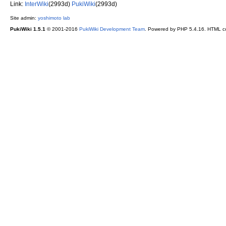
Link:
InterWiki
(2993d)
PukiWiki
(2993d)
Site admin:
yoshimoto lab
PukiWiki 1.5.1
© 2001-2016
PukiWiki Development Team
. Powered by PHP 5.4.16. HTML co