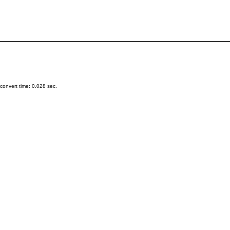
onvert time: 0.028 sec.