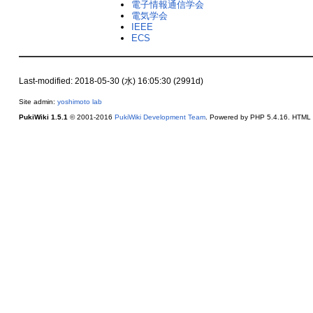
電子情報通信学会
電気学会
IEEE
ECS
Last-modified: 2018-05-30 (水) 16:05:30 (2991d)
Site admin:
yoshimoto lab
PukiWiki 1.5.1
© 2001-2016
PukiWiki Development Team
. Powered by PHP 5.4.16. HTML c