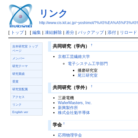
リンク
http://www.cis.kit.ac.jp/~yoshimot/?%A5%EA%A5%F3%A
[
トップ
] [
編集
|
凍結解除
|
差分
|
バックアップ
|
添付
|
リロード
†
共同研究（学内）
吉本研究室 トップ
ページ
京都工芸繊維大学
メンバー
電子システム工学部門
研究テーマ
播磨研究室
研究業績
尾江研究室
受賞
†
共同研究（学外）
研究室配属
アクセス
三菱電機
WaferMasters, Inc.
リンク
新興製作所
株式会社魁半導体
English ver
†
学会
応用物理学会