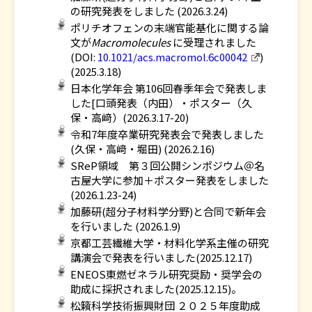
の研究発表をしました (2026.3.24)
ポリチオフェンの末端官能基化に関する論
文が
Macromolecules
に受理されました
(DOI:
10.1021/acs.macromol.6c00042
)
(2025.3.18)
日本化学年会 第106回春季年会で発表しま
した[口頭発表（内田）・ポスター（久
保・高﨑）(2026.3.17-20)
令和7年度卒業研究発表会で発表しました
(久保・高﨑・堀田) (2026.2.16)
SReP領域 第３回公開シンポジウム＠名
古屋大学に参加＋ポスター発表をしました
(2026.1.23-24)
加藤研(超分子材料学分野)と合同で新年会
を行いました (2026.1.9)
京都工芸繊維大学・材料化学系主催の研究
講演会で発表を行いました(2025.12.17)
ENEOS東燃ゼネラル研究奨励・奨学会の
助成に採択されました(2025.12.15)。
松籟科学技術振興財団 ２０２５年度助成