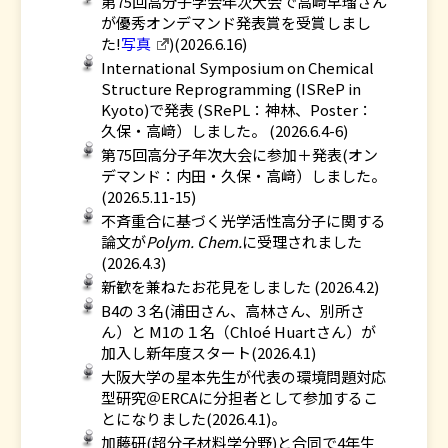
第75回高分子学会年次大会で高﨑早瑠さん
が優秀オンデマンド発表賞を受賞しまし
た!
写真
)(2026.6.16)
International Symposium on Chemical
Structure Reprogramming (ISReP in
Kyoto)で発表 (SRePL：神林、Poster：
久保・高﨑）しました。 (2026.6.4-6)
第75回高分子年次大会に参加＋発表(オン
デマンド：内田・久保・高﨑）しました。
(2026.5.11-15)
不斉重合に基づく光学活性高分子に関する
論文が
Polym. Chem.
に受理されました
(2026.4.3)
新歓を兼ねたお花見をしました (2026.4.2)
B4の３名(浦田さん、高林さん、別所さ
ん）と M1の１名（Chloé Huartさん）が
加入し新年度スタート(2026.4.1)
大阪大学の星本先生が代表の環境問題対応
型研究＠ERCAに分担者として参加するこ
とになりました(2026.4.1)。
加藤研(超分子材料学分野)と合同で4年生