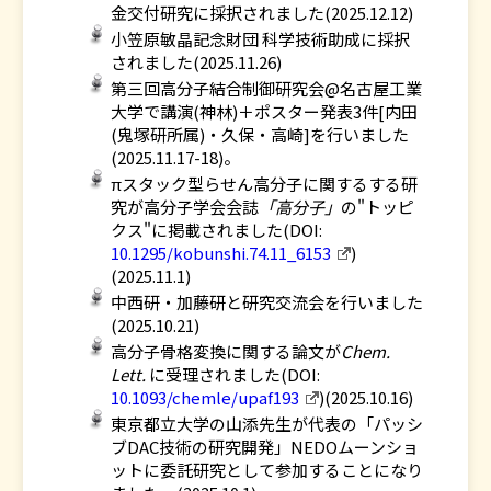
金交付研究に採択されました(2025.12.12)
小笠原敏晶記念財団 科学技術助成に採択
されました(2025.11.26)
第三回高分子結合制御研究会@名古屋工業
大学で講演(神林)＋ポスター発表3件[内田
(鬼塚研所属)・久保・高崎]を行いました
(2025.11.17-18)。
πスタック型らせん高分子に関するする研
究が高分子学会会誌
「高分子」
の"トッピ
クス"に掲載されました(DOI:
10.1295/kobunshi.74.11_6153
)
(2025.11.1)
中西研・加藤研と研究交流会を行いました
(2025.10.21)
高分子骨格変換に関する論文が
Chem.
Lett.
に受理されました(DOI:
10.1093/chemle/upaf193
)(2025.10.16)
東京都立大学の山添先生が代表の「パッシ
ブDAC技術の研究開発」NEDOムーンショ
ットに委託研究として参加することになり