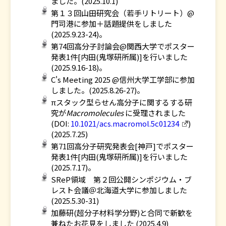
ました。(2025.10.1)
第１３回山田研究会（若手リトリート）@
門司港に参加＋話題提供をしました
(2025.9.23-24)。
第74回高分子討論会@関西大学でポスター
発表1件[内田(鬼塚研所属)]を行いました
(2025.9.16-18)。
C's Meeting 2025 @信州大学工学部に参加
しました。(2025.8.26-27)。
πスタック型らせん高分子に関するする研
究が
Macromolecules
に受理されました
(DOI:
10.1021/acs.macromol.5c01234
)
(2025.7.25)
第71回高分子研究発表会[神戸]でポスター
発表1件[内田(鬼塚研所属)]を行いました
(2025.7.17)。
SReP領域 第２回公開シンポジウム・ブ
レスト会議＠北海道大学に参加しました
(2025.5.30-31)
加藤研(超分子材料学分野)と合同で新歓を
兼ねたお花見をしました (2025.4.9)