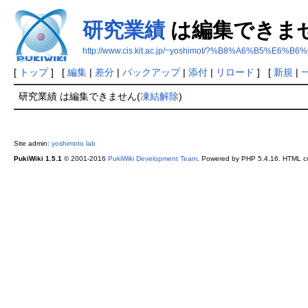
研究業績
は編集できま
http://www.cis.kit.ac.jp/~yoshimot/?%B8%A6%B5%E6%
[
トップ
] [
編集
|
差分
|
バックアップ
|
添付
|
リロード
] [
新規
|
研究業績 は編集できません(
凍結解除
)
Site admin:
yoshimoto lab
PukiWiki 1.5.1
© 2001-2016
PukiWiki Development Team
. Powered by PHP 5.4.16. HTML co